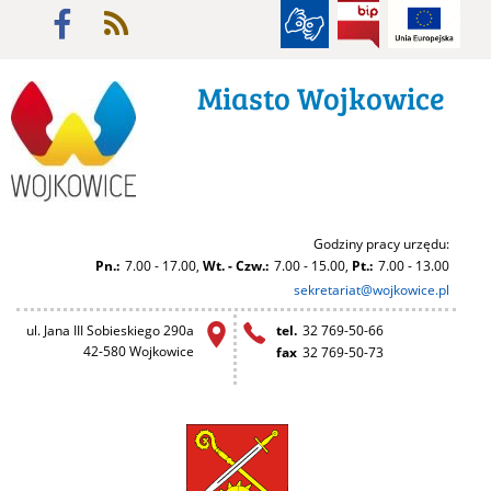
facebook
rss
BIP
Miasto Wojkowice
Godziny pracy urzędu:
e-mai
Pn.:
7.00 - 17.00,
Wt. - Czw.:
7.00 - 15.00,
Pt.:
7.00 - 13.00
sekretariat@wojkowice.pl
ul. Jana III Sobieskiego 290a
tel.
32 769-50-66
42-580 Wojkowice
fax
32 769-50-73